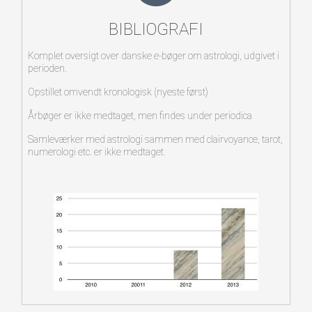
1990-99
BIBLIOGRAFI
Komplet oversigt over danske e-bøger om astrologi, udgivet i
perioden.
1980-89
Opstillet omvendt kronologisk (nyeste først)
Årbøger er ikke medtaget, men findes under periodica
Samleværker med astrologi sammen med clairvoyance, tarot,
numerologi etc. er ikke medtaget.
1970-79
1900-69
Fiktion