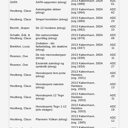
2013 København, DIDA
ADC
SAFA
SAFA-rapporten (ebog)
(org 1989)
61
SophieBrahe
Astrologiske skitser
2013 København, DIDA
ADC
Houlberg, Claus
(ebog)
(org 1994)
62
2013 København, DIDA
ADC
Houlberg, Claus
Simpel korrektion (ebog)
(org 1989)
23
2013 København, DIDA
ADC
Bernth, Jesper
De 12 herskere (ebog)
(org 1982)
10
Schølin, Erik. &
Det astronomiske
2013 København, DIDA
ADC
Andre
Houlberg, Claus
grundlag (ebog)
(org 1979)
06
Zodiaken - din
2013 København, DIDA
ADC
Brinkfort, Louis
fødselsdag, din skæbne
(org 1947)
11
(ebog)
De tolv mennesketyper
2013 København, DIDA
ADC
Rosmon, Ove
(ebog)
(org 1936)
11
Esoterisk astrologi og
2013 København, DIDA
ADC
Tjenester
Rosmon, Ove
symbolik (ebog)
(org 1934)
27
2013 København,
Horoskopets fem porte
ADC
Houlberg, Claus
Haristios
(ebog)
20
(org. 2001)
2013 København,
Horoskopets mønstre
ADC
Houlberg, Claus
Haristios
(ebog)
13
(org. 2003)
Forening
2013 København,
Horoskopets 12 Tegn
ADC
Houlberg, Claus
Haristios
(ebog)
11
(org. 2003)
2013 København,
Horoskopets Tegn 1-12
ADC
Houlberg, Claus
Haristios
(tolv ebøger)
19
(org. 2003)
2013 København,
ADC
Houlberg, Claus
Planeten Vúlkan (ebog)
Haristios
AMF
12
(org. 1995)
2013 København,