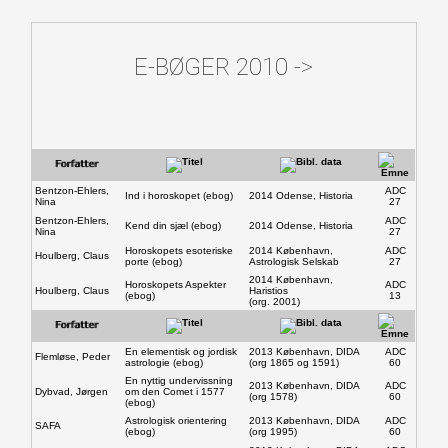
E-BØGER 2010 ->
e-Bøger
1500-1650
Bentzon-Ehlers,
ADC
Ind i horoskopet (ebog)
2014 Odense, Historia
Nina
27
Bentzon-Ehlers,
ADC
Kend din sjæl (ebog)
2014 Odense, Historia
Nina
27
Horoskopets esoteriske
2014 København,
ADC
Houlberg, Claus
porte (ebog)
Astrologisk Selskab
27
Publikationer
2014 København,
Horoskopets Aspekter
ADC
Houlberg, Claus
Haristios
(ebog)
13
(org. 2001)
En elementisk og jordisk
2013 København, DIDA
ADC
Flemløse, Peder
astrologie (ebog)
(org 1865 og 1591)
60
Bogudgivelser
En nyttig undervissning
2013 København, DIDA
ADC
Dybvad, Jørgen
om den Comet i 1577
(org 1578)
60
(ebog)
Astrologisk orientering
2013 København, DIDA
ADC
SAFA
(ebog)
(org 1995)
60