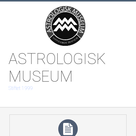
Arbejdsfelt
ASTROLOGISK
Bogsamling
MUSEUM
2010-19
Stiftet 1999
2000-09