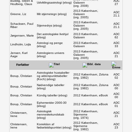
Buddig, Steen &
ADC
Udviklingsastrologi (ebog)
Galaxen
Houlberg, Claus
27
(org. 2008)
2013 København,
ADC
Greene, Liz
Mit stjernetegn (ebog)
Galaxen
21.1
(org. 2005)
Vedtægter
2013 København,
Schacksen, Paul
ADC
Stjernedrys (ebog)
Galaxen
Riber
21.1
(org. 2005)
Det astrologiske livshjul
2013 København,
ADC
Jørgensen, Marie
(ebog)
Galaxen
62
Astrologi og penge
2013 København,
ADC
Lindholm, Lejla
(ebog)
Galaxen
33
Bestyrelse
2013 København,
Jensen, Karl
Astrologiens univers
ADC
Galaxen
Aage
(ebog)
21
(org. 2005)
Astrologiske hustabeller
2012 København, Zoluna
ADC
Borup, Christian
og alderspunkttabeller
(org. 1982)
02
Generalforsamling
(Koch) (ebog)
Nødvendige tabeller
2012 København, Zoluna
ADC
Borup, Christian
(ebog)
(org. 1982)
00
ADC
Borup, Christian
Kündig tabeller (ebog)
2012 København, eBook
00
Ephemerider 2000-30
ADC
Borup, Christian
2012 København, eBook
(ebog)
01
GF
Astrologisk
2012 København,
Christensen,
ADC
menneskekundskab
Stjernerne
Irene
21
(ebog)
(org. 1974)
2012 København,
Christensen,
Korrektion af
ADC
Stjernerne
Irene
fødselstidspunktet (ebog)
23
(org. 1982)